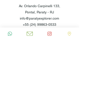
Av. Orlando Carpinelli 133,
Pontal, Paraty - RJ
info@paratyexplorer.com
+55 (24) 99863-0533
© 2025 par Paraty Explorer
CNPJ:
16.873.634
/0001 – 99 Cadastur:
19.056212.10.0001-0