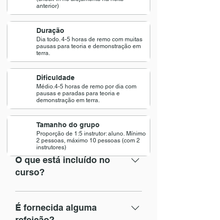
anterior)
Duração
Dia todo. 4-5 horas de remo com muitas
pausas para teoria e demonstração em
terra.
Dificuldade
Médio.
4-5 horas de remo por dia com
pausas e paradas para teoria e
demonstração em terra.
Tamanho do grupo
Proporção de 1:5 instrutor: aluno.
M
ínimo
2 pessoas, máximo 10 pessoas (com 2
instrutores)
O que está incluído no
curso?
✅ Incluído no passeio 02 noites de
hospedagem 02 cafés da manhã
É fornecida alguma
Aluguel de todos os equipamentos
refeição?