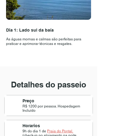
Dia 1: Lado sul da baía
Dia 1: Instrução e 
As águas mornas e calmas são perfeitas para
A maior parte do percurs
praticar e aprimorar técnicas e resgates.
mas também aproveitamo
para explicar e aprimorar
Detalhes do passeio
Preço
R$ 1200 por pessoa. Hospedagem
Incluído
Horarios
9h do dia 1 de
Praia do Pontal.
(check-in no alojamento na noite